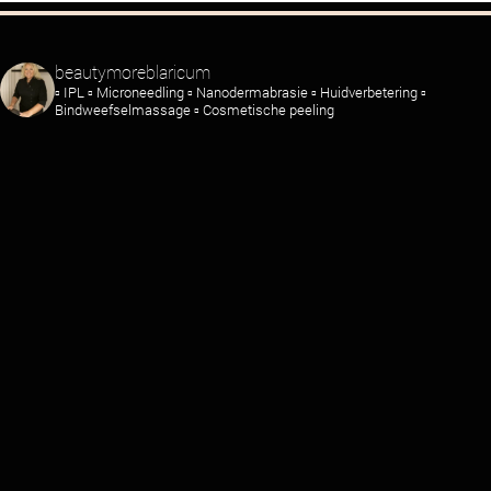
beautymoreblaricum
▫️ IPL
▫️ Microneedling
▫️ Nanodermabrasie
▫️ Huidverbetering
▫️
Bindweefselmassage
▫️ Cosmetische peeling