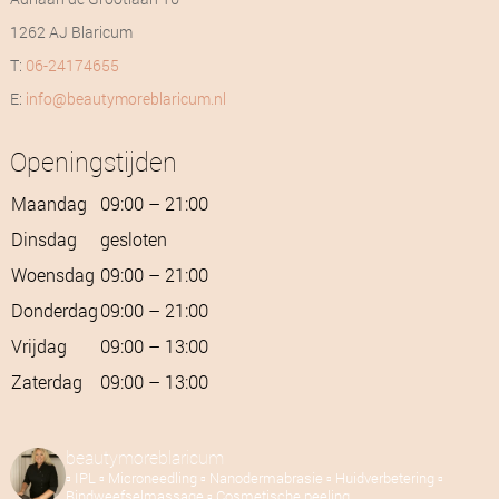
1262 AJ Blaricum
T:
06-24174655
E:
info@beautymoreblaricum.nl
Openingstijden
Maandag
09:00 – 21:00
Dinsdag
gesloten
Woensdag
09:00 – 21:00
Donderdag
09:00 – 21:00
Vrijdag
09:00 – 13:00
Zaterdag
09:00 – 13:00
beautymoreblaricum
▫️ IPL
▫️ Microneedling
▫️ Nanodermabrasie
▫️ Huidverbetering
▫️
Bindweefselmassage
▫️ Cosmetische peeling