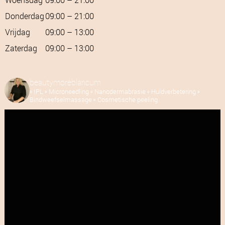
Donderdag
09:00 – 21:00
Vrijdag
09:00 – 13:00
Zaterdag
09:00 – 13:00
beautymoreblaricum
▫️ IPL
▫️ Microneedling
▫️ Nanodermabrasie
▫️ Huidverbetering
▫️
Bindweefselmassage
▫️ Cosmetische peeling