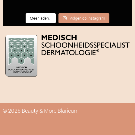
Meer laden...
Volgen op Instagram
© 2026 Beauty & More Blaricum