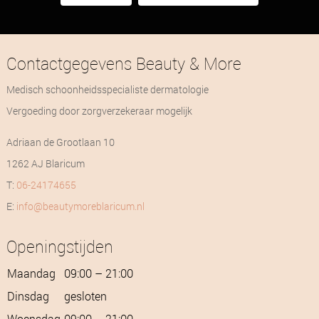
Contactgegevens Beauty & More
Medisch schoonheidsspecialiste dermatologie
Vergoeding door zorgverzekeraar mogelijk
Adriaan de Grootlaan 10
1262 AJ Blaricum
T:
06-24174655
E:
info@beautymoreblaricum.nl
Openingstijden
Maandag
09:00 – 21:00
Dinsdag
gesloten
Woensdag
09:00 – 21:00