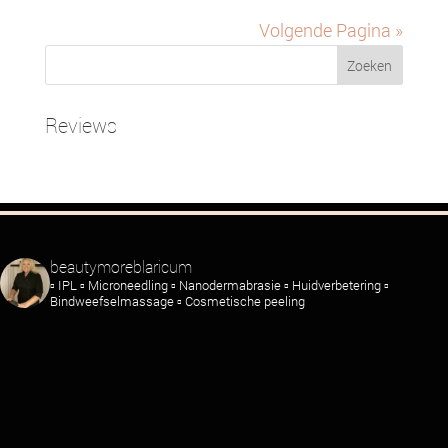
Volgende Pagina »
Reviews
beautymoreblaricum
▫️ IPL
▫️ Microneedling
▫️ Nanodermabrasie
▫️ Huidverbetering
▫️
Bindweefselmassage
▫️ Cosmetische peeling