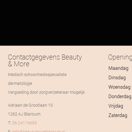
Contactgegevens Beauty
Opening
& More
Maandag
Medisch schoonheidsspecialiste
Dinsdag
dermatologie
Woensdag
Vergoeding door zorgverzekeraar mogelijk
Donderdag
Adriaan de Grootlaan 10
Vrijdag
1262 AJ Blaricum
Zaterdag
T:
06-24174655
E:
info@beautymoreblaricum.nl