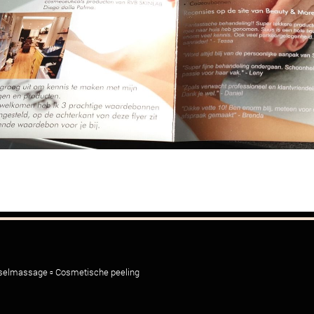
fselmassage
▫️ Cosmetische peeling