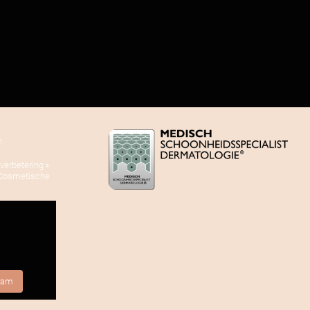
m
dverbetering
▫️
 Cosmetische
gram