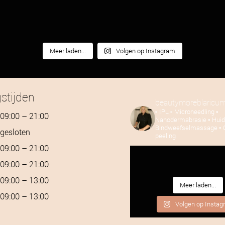
Meer laden...
Volgen op Instagram
stijden
beautymoreblaricu
▫️ IPL
▫️ Microneedling
▫️
09:00 – 21:00
Nanodermabrasie
▫️ Hui
Bindweefselmassage
▫️
gesloten
peeling
09:00 – 21:00
09:00 – 21:00
09:00 – 13:00
Meer laden...
09:00 – 13:00
Volgen op Insta