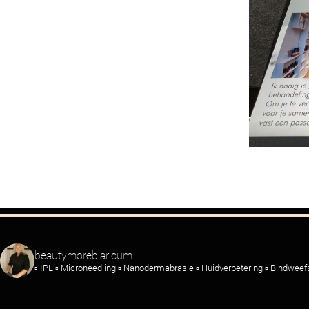
beautymoreblaricum
▫️ IPL
▫️ Microneedling
▫️ Nanodermabrasie
▫️ Huidverbetering
▫️ Bindwee