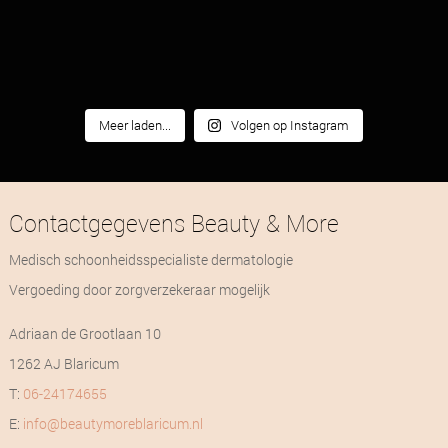
Meer laden...
Volgen op Instagram
Contactgegevens Beauty & More
Medisch schoonheidsspecialiste dermatologie
Vergoeding door zorgverzekeraar mogelijk
Adriaan de Grootlaan 10
1262 AJ Blaricum
T:
06-24174655
E:
info@beautymoreblaricum.nl