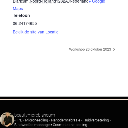
Blaricum
,
Noord-Holland
1262AJ
Nederland
+ Google
Maps
Telefoon
06 24174655
Bekijk de site van Locatie
Workshop 26 oktober 2023
beautymoreblaricum
▫️ IPL
▫️ Microneedling
▫️ Nanodermabrasie
▫️ Huidverbetering
▫️
Bindweefselmassage
▫️ Cosmetische peeling