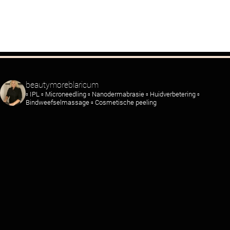
beautymoreblaricum
▫️ IPL
▫️ Microneedling
▫️ Nanodermabrasie
▫️ Huidverbetering
▫️
Bindweefselmassage
▫️ Cosmetische peeling